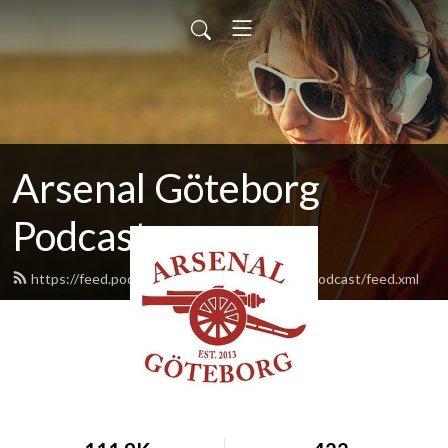
Arsenal Göteborg
Podcast
https://feed.podbean.com/ArsenalGoteborgPodcast/feed.xml