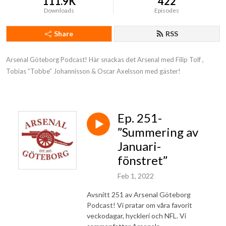
111.9K
422
Downloads
Episodes
Share
RSS
Arsenal Göteborg Podcast! Här snackas det Arsenal med Filip Tolf , 
Tobias ”Tobbe” Johannisson & Oscar Axelsson med gäster!
Ep. 251-
”Summering av
Januari-
fönstret”
Feb 1, 2022
Avsnitt 251 av Arsenal Göteborg
Podcast! Vi pratar om våra favorit
veckodagar, hyckleri och NFL. Vi