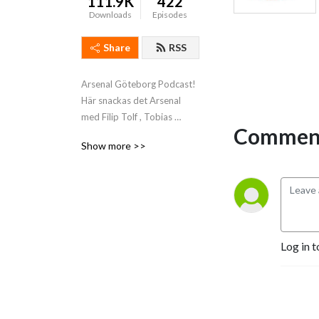
111.9K
422
Downloads
Episodes
Share
RSS
Arsenal Göteborg Podcast! 
Här snackas det Arsenal 
med Filip Tolf , Tobias 
Comment
”Tobbe” Johannisson & 
Show more >>
Oscar Axelsson med gäster!
Log in t