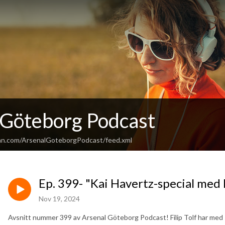
 Göteborg Podcast
an.com/ArsenalGoteborgPodcast/feed.xml
Ep. 399- "Kai Havertz-special med
Nov 19, 2024
Avsnitt nummer 399 av Arsenal Göteborg Podcast! Filip Tolf har med 