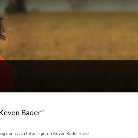
 Keven Bader"
sig den tyska fotbollsgurun Keven Bader, känd