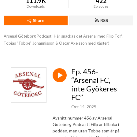
111.9K
422
Downloads
Episodes
Share
RSS
Arsenal Göteborg Podcast! Här snackas det Arsenal med Filip Tolf , 
Tobias ”Tobbe” Johannisson & Oscar Axelsson med gäster!
Ep. 456-
“Arsenal FC,
inte Gyökeres
FC”
Oct 14, 2025
Avsnitt nummer 456 av Arsenal
Göteborg Podcast! Filip är tillbaka i
podden, men utan Tobbe som är på