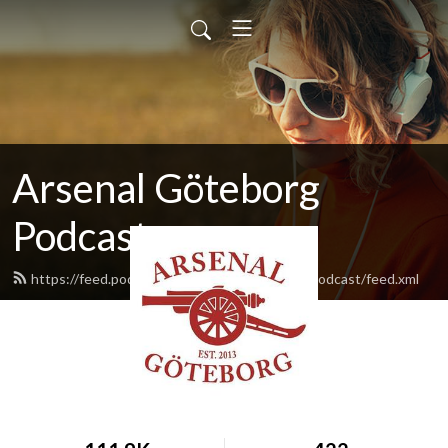
Arsenal Göteborg
Podcast
https://feed.podbean.com/ArsenalGoteborgPodcast/feed.xml