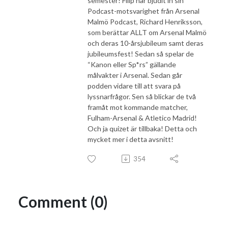
semester! Filip har bjudit in sin
Podcast-motsvarighet från Arsenal
Malmö Podcast, Richard Henriksson,
som berättar ALLT om Arsenal Malmö
och deras 10-årsjubileum samt deras
jubileumsfest! Sedan så spelar de
“Kanon eller Sp*rs” gällande
målvakter i Arsenal. Sedan går
podden vidare till att svara på
lyssnarfrågor. Sen så blickar de två
framåt mot kommande matcher,
Fulham-Arsenal & Atletico Madrid!
Och ja quizet är tillbaka! Detta och
mycket mer i detta avsnitt!
354
Comment (0)