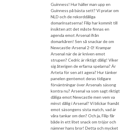
Guinness! Hur häller man upp en
Guinness på bästa sett? Vi pratar om
NLD och de rekorddåliga
domarinsatserna! Filip har kommit till
insikten att det måste finnas en
agenda emot Arsenal ifrån
domarkåren! Sen så snackar de om
Newcastle-Arsenal 2-0! Krampar
Arsenal när de är kniven emot
strupen? Cedric är riktigt dålig! Viker
sig återigen de erfarna spelarna? Är
Arteta för sen att agera? Hur tänker
panelen gentemot deras tidigare
förväntningar över Arsenals säsong
kontra nu? Arsenal va som sagt riktigt
dåliga emot Newcastle men vem va
minst dålig i Arsenal? Vi blickar framåt
emot säsongens sista match, vad är
våra tankar om den? Och ja, Filip får
både in ett litet snack om tröjor och
nämner hans bror! Detta och mycket