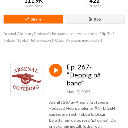
111.9K
422
Downloads
Episodes
Share
RSS
Arsenal Göteborg Podcast! Här snackas det Arsenal med Filip Tolf , 
Tobias ”Tobbe” Johannisson & Oscar Axelsson med gäster!
Ep. 267-
”Deppig på
band”
May 17, 2022
Avsnitt 267 av Arsenal Göteborg
Podcast! Hela panelen är ÄNTLIGEN
samlad igen och Tobbe & Oscar
berättar om deras resa "på öarna"! De
snackar om metall, fotboll och