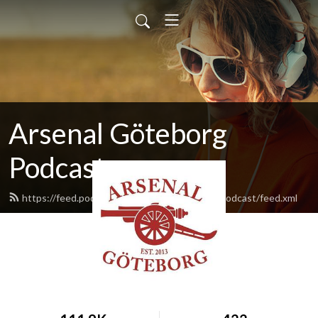
Arsenal Göteborg
Podcast
https://feed.podbean.com/ArsenalGoteborgPodcast/feed.xml