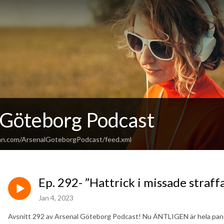
 Göteborg Podcast
an.com/ArsenalGoteborgPodcast/feed.xml
Ep. 292- ”Hattrick i missade straff
Jan 4, 2023
Avsnitt 292 av Arsenal Göteborg Podcast! Nu ÄNTLIGEN är hela pane