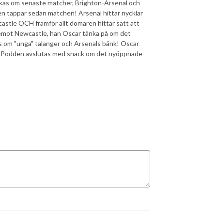
ackas om senaste matcher, Brighton-Arsenal och
n tappar sedan matchen! Arsenal hittar nycklar
stle OCH framför allt domaren hittar sätt att
emot Newcastle, han Oscar tänka på om det
as om "unga" talanger och Arsenals bänk! Oscar
n? Podden avslutas med snack om det nyöppnade