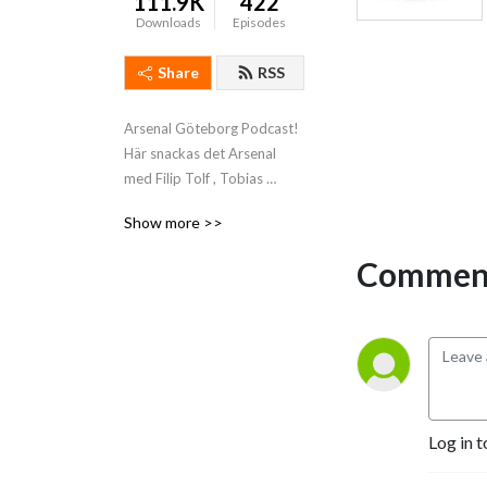
111.9K
422
Downloads
Episodes
Share
RSS
Arsenal Göteborg Podcast! 
Här snackas det Arsenal 
med Filip Tolf , Tobias 
”Tobbe” Johannisson & 
Show more >>
Oscar Axelsson med gäster!
Comment
Log in t