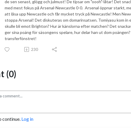
de sen senast, glögg och julmust! De tipsar om "oooh"-låtar! Det sn
med mest fokus på Arsenal-Newcastle 0-0. Arsenal öppnar starkt, me
att låsa upp Newcastle och får mycket tryck på Newcastle! Men Newca
stoppa Arsenal! Det diskuteras om domarinsatsen. Tomiyasu kom in 
skulle bli emot Brighton? Hur är känslorna efter matchen? Det snack
ger sina poäng för säsongens spelare, hur delar han ut dom poänge
transferfönstret!
230
 (0)
o continue.
Log in