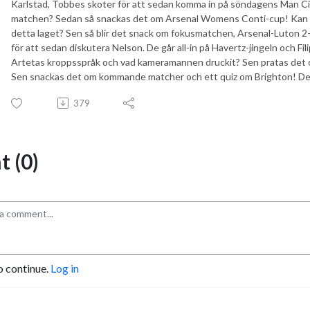
Karlstad, Tobbes skoter för att sedan komma in på söndagens Man Cit
matchen? Sedan så snackas det om Arsenal Womens Conti-cup! Kan ma
detta laget? Sen så blir det snack om fokusmatchen, Arsenal-Luton 
för att sedan diskutera Nelson. De går all-in på Havertz-jingeln och Fil
Artetas kroppsspråk och vad kameramannen druckit? Sen pratas det om
Sen snackas det om kommande matcher och ett quiz om Brighton! Det
379
 (0)
o continue.
Log in