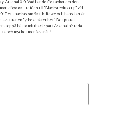
y-Arsenal 0-0. Vad har de för tankar om den
n döpa om troféen till "Blackstenius cup" vid
2-0! Det snackas om Smith-Rowe och hans karriär
ip avslutar en "yrkeserfarenhet". Det pratas
 topp3 bästa mittbackspar i Arsenal historia.
ta och mycket mer i avsnitt!