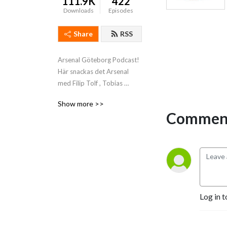
111.9K
422
Downloads
Episodes
Share
RSS
Arsenal Göteborg Podcast! 
Här snackas det Arsenal 
med Filip Tolf , Tobias 
”Tobbe” Johannisson & 
Show more >>
Oscar Axelsson med gäster!
Comment
Log in t