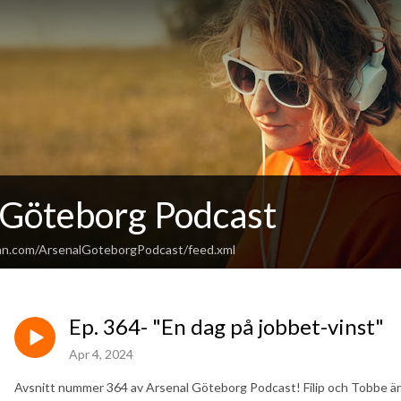
 Göteborg Podcast
an.com/ArsenalGoteborgPodcast/feed.xml
Ep. 364- "En dag på jobbet-vinst"
Apr 4, 2024
Avsnitt nummer 364 av Arsenal Göteborg Podcast! Filip och Tobbe är ti