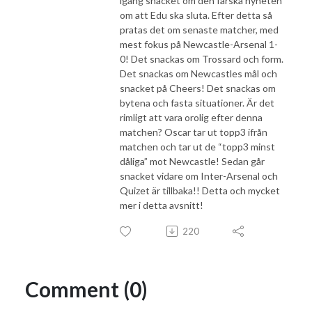
igång snacket om den färska nyheten
om att Edu ska sluta. Efter detta så
pratas det om senaste matcher, med
mest fokus på Newcastle-Arsenal 1-
0! Det snackas om Trossard och form.
Det snackas om Newcastles mål och
snacket på Cheers! Det snackas om
bytena och fasta situationer. Är det
rimligt att vara orolig efter denna
matchen? Oscar tar ut topp3 ifrån
matchen och tar ut de “topp3 minst
dåliga” mot Newcastle! Sedan går
snacket vidare om Inter-Arsenal och
Quizet är tillbaka!! Detta och mycket
mer i detta avsnitt!
220
Comment (0)