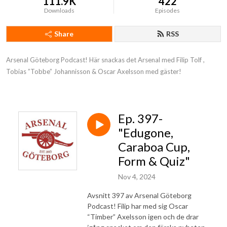
111.9K
422
Downloads
Episodes
Share
RSS
Arsenal Göteborg Podcast! Här snackas det Arsenal med Filip Tolf , 
Tobias ”Tobbe” Johannisson & Oscar Axelsson med gäster!
Ep. 397-
"Edugone,
Caraboa Cup,
Form & Quiz"
Nov 4, 2024
Avsnitt 397 av Arsenal Göteborg
Podcast! Filip har med sig Oscar
“Timber” Axelsson igen och de drar