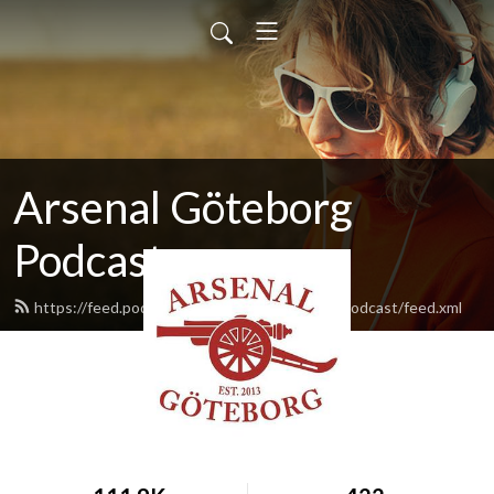
Arsenal Göteborg
Podcast
https://feed.podbean.com/ArsenalGoteborgPodcast/feed.xml