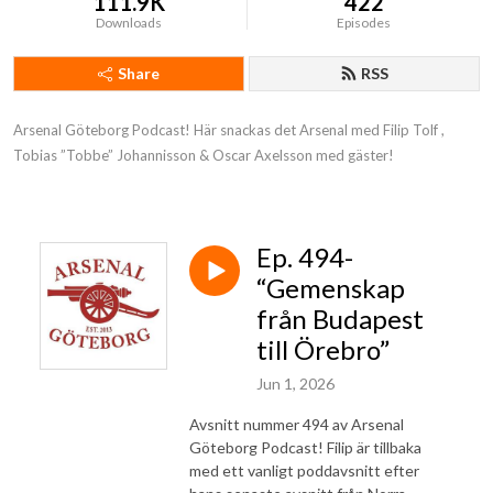
111.9K
422
Downloads
Episodes
Share
RSS
Arsenal Göteborg Podcast! Här snackas det Arsenal med Filip Tolf , 
Tobias ”Tobbe” Johannisson & Oscar Axelsson med gäster!
Ep. 494-
“Gemenskap
från Budapest
till Örebro”
Jun 1, 2026
Avsnitt nummer 494 av Arsenal
Göteborg Podcast! Filip är tillbaka
med ett vanligt poddavsnitt efter