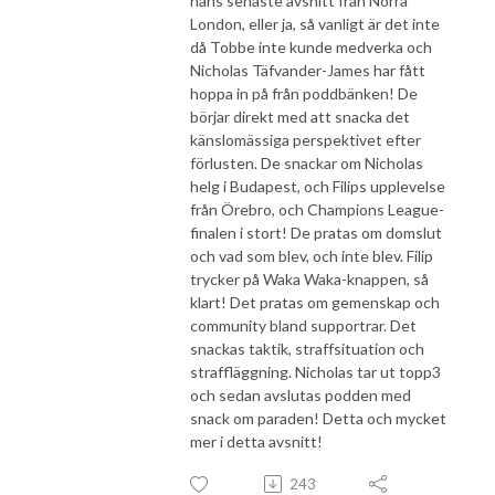
hans senaste avsnitt från Norra
London, eller ja, så vanligt är det inte
då Tobbe inte kunde medverka och
Nicholas Täfvander-James har fått
hoppa in på från poddbänken! De
börjar direkt med att snacka det
känslomässiga perspektivet efter
förlusten. De snackar om Nicholas
helg i Budapest, och Filips upplevelse
från Örebro, och Champions League-
finalen i stort! De pratas om domslut
och vad som blev, och inte blev. Filip
trycker på Waka Waka-knappen, så
klart! Det pratas om gemenskap och
community bland supportrar. Det
snackas taktik, straffsituation och
straffläggning. Nicholas tar ut topp3
och sedan avslutas podden med
snack om paraden! Detta och mycket
mer i detta avsnitt!
243