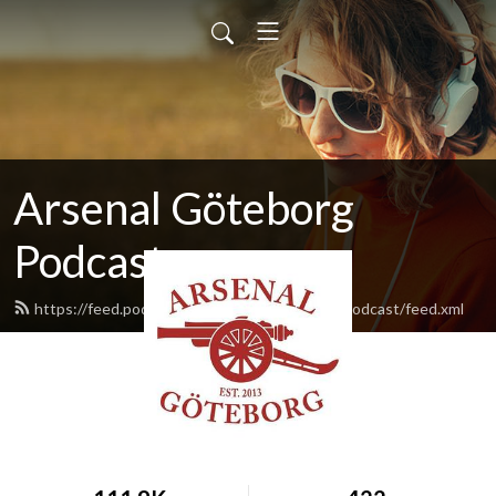
Arsenal Göteborg
Podcast
https://feed.podbean.com/ArsenalGoteborgPodcast/feed.xml